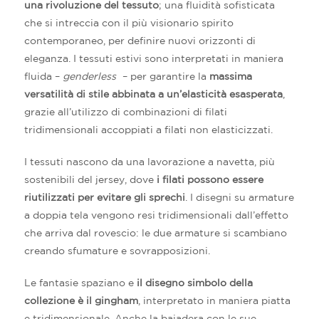
una rivoluzione del tessuto
; una fluidità sofisticata
che si intreccia con il più visionario spirito
contemporaneo, per definire nuovi orizzonti di
eleganza. I tessuti estivi sono interpretati in maniera
fluida –
genderless
– per garantire la
massima
versatilità di stile abbinata a un’elasticità esasperata
,
grazie all’utilizzo di combinazioni di filati
tridimensionali accoppiati a filati non elasticizzati.
I tessuti nascono da una lavorazione a navetta, più
sostenibili del jersey, dove
i filati possono essere
riutilizzati per evitare gli sprechi
. I disegni su armature
a doppia tela vengono resi tridimensionali dall’effetto
che arriva dal rovescio: le due armature si scambiano
creando sfumature e sovrapposizioni.
Le fantasie spaziano e
il disegno simbolo della
collezione è il gingham
, interpretato in maniera piatta
e tridimensionale. Anche la baiadera con le sue