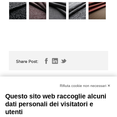
Share Post:
Circulart II: Art interwoven with the supply
Rifiuta cookie non necessari ✕
chain
Questo sito web raccoglie alcuni
Crossing: il Lanificio F.lli Cerruti a Milano
dati personali dei visitatori e
Unica
utenti