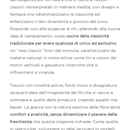
classici reinterpretati in maniera inedita, con disegni e
fantasie che sdrammatizzano la classicità ed
enfatizzano il lato divertente e giocoso del lusso.
Risponde così alle esigenze di chi, aderendo alla nuova
idea di cambiamento, vuole
uscire dalla classicità
tradizionale per avere qualcosa di unico ed esclusivo
.
Un “new classic” fuori dal comune, caratterizzato da
materie naturali in miste estive come lini e cotoni dai
motivi verticali e gessature interrotte che si
influenzano a vicenda.
Tessuti con tonalità estive, fondi mossi e disegnature
jacquard date dall’irregolarità dei fili che si vanno a
sommare a quelle delle armature, creando aspetti mai
banali. La giacca con la natura elastica delle fibre dona
comfort e praticità, senza dimenticare il piacere della
freschezza
che questa stagione richiede. Come quella
in seersucker, sviluppata su telai jacquard in modelli