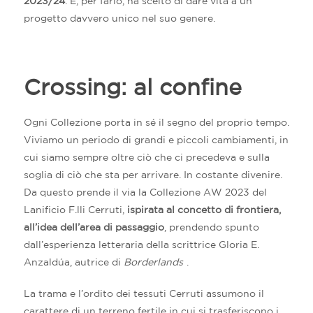
2023/24
. E, per farlo, ha scelto di dare vita a un
progetto davvero unico nel suo genere.
Crossing: al confine
Ogni Collezione porta in sé il segno del proprio tempo.
Viviamo un periodo di grandi e piccoli cambiamenti, in
cui siamo sempre oltre ciò che ci precedeva e sulla
soglia di ciò che sta per arrivare. In costante divenire.
Da questo prende il via la Collezione AW 2023 del
Lanificio F.lli Cerruti,
ispirata al concetto di frontiera,
all’idea dell’area di passaggio
, prendendo spunto
dall’esperienza letteraria della scrittrice Gloria E.
Anzaldúa, autrice di
Borderlands
.
La trama e l’ordito dei tessuti Cerruti assumono il
carattere di un terreno fertile in cui si trasferiscono i