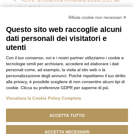
MOVE: la collezione Primavera/Estate 2023 del
Lanificio F.lli Cerruti
WORLD FEDERATION OF MASTER TAILORS 2023 X
Rifiuta cookie non necessari ✕
LANIFICIO F.LLI CERRUTI DAL 1881 & PIACENZA
Questo sito web raccoglie alcuni
1733 – CENA DI GALA A PALAZZO GROMO LOSA,
dati personali dei visitatori e
BIELLA
utenti
Con il tuo consenso, noi e i nostri partner utilizziamo i cookie e
tecnologie simili per archiviare, accedere ed elaborare i dati
personali come, ad esempio, la visita al sito web o la
personalizzazione degli annunci. Poiché rispettiamo il tuo diritto
alla privacy, è possibile scegliere di non consentire alcuni tipi di
cookie. Clicca su preferenze GDPR per saperne di più.
Visualizza la Cookie Policy Completa
ACCETTA TUTTO
ACCETTA NECESSARI
Lanificio F.lli Cerruti - Sede Legale: Via Cernaia, 40 - 13900 Biella -