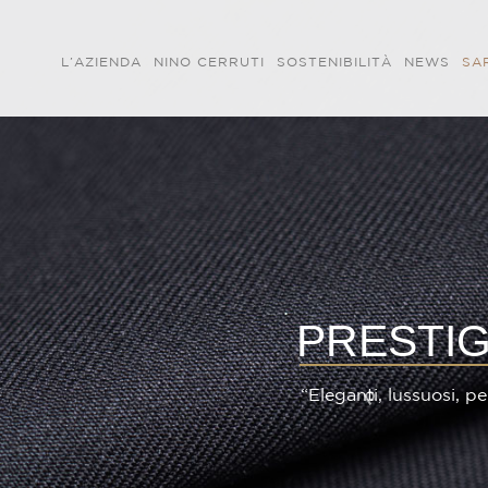
L’AZIENDA
NINO CERRUTI
SOSTENIBILITÀ
NEWS
SA
PRESTI
“
E
l
e
g
a
n
t
i
,
l
u
s
s
u
o
s
i
,
p
e