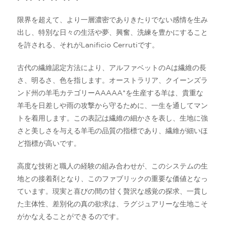
限界を超えて、より一層濃密でありきたりでない感情を生み
出し、特別な日々の生活や夢、興奮、洗練を豊かにすること
を許される、それがLanificio Cerrutiです。
古代の繊維認定方法により、アルファベットのAは繊維の長
さ、明るさ、色を指します。オーストラリア、クイーンズラ
ンド州の羊毛カテゴリーAAAAA*を生産する羊は、貴重な
羊毛を日差しや雨の攻撃から守るために、一生を通してマン
トを着用します。この表記は繊維の細かさを表し、生地に強
さと美しさを与える羊毛の品質の指標であり、繊維が細いほ
ど指標が高いです。
高度な技術と職人の経験の組み合わせが、このシステムの生
地との接着剤となり、このファブリックの重要な価値となっ
ています。現実と喜びの間の甘く贅沢な感覚の探求、一貫し
た主体性、差別化の真の欲求は、ラグジュアリーな生地こそ
がかなえることができるのです。