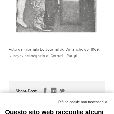
Foto dal giornale Le Journal du Dimanche del 1969,
Nureyev nel negozio di Cerruti – Parigi
Share Post:
Rifiuta cookie non necessari ✕
Questo sito web raccoglie alcuni
SIGNS OF TIME