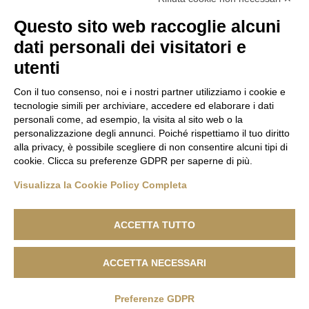
Questo sito web raccoglie alcuni
dati personali dei visitatori e
Superissimo – 000 – Gigi Palandri
utenti
Con il tuo consenso, noi e i nostri partner utilizziamo i cookie e
tecnologie simili per archiviare, accedere ed elaborare i dati
personali come, ad esempio, la visita al sito web o la
personalizzazione degli annunci. Poiché rispettiamo il tuo diritto
alla privacy, è possibile scegliere di non consentire alcuni tipi di
cookie. Clicca su preferenze GDPR per saperne di più.
Visualizza la Cookie Policy Completa
ACCETTA TUTTO
ACCETTA NECESSARI
Lanificio F.lli Cerruti - Sede Legale: Via Cernaia, 40 - 13900 Biella -
Codice Fiscale 04846230151 - R.E.A. n. 1050169 - Capitale Sociale
500.000,00 €
Preferenze GDPR
Privacy Policy
|
Cookie Policy
|
Whistleblowing
|
Segnalazione PDG