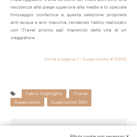
resistenza alla piega superiore alla media e lo speciale
finissaggio conferisce a questa selezione proprietà
anti-acqua e anti macchia, rendendo l’abito realizzato
con iTravel pronto agli imprevisti della vita di un
viaggiatore.
torna a pagina 1 – Superissimo # 0000
Fabric Highlights
iTravel
Superissimo
Superissimo 000
Share Post:
Rifiuta cookie non necessari ✕