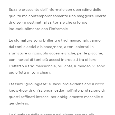
Spazio crescente dell’informale con upgrading delle
qualità ma contemporaneamente una maggiore libertà
di disegni destinati al sartoriale che si fonde
indissolubilmente con l’informale.
Le sfumature sono brillanti e tridimensionali, vanno
dai toni classici e bianco/nero, a toni colorati in
sfumature di rossi, blu accesi e anche, per le giacche,
con incroci di toni più accesi incrociati fra di loro.
L’effetto è tridimensionale, brillante, luminoso, vi sono
più effetti in toni chiari.
I tessuti “giro inglese” e Jacquard evidenziano il ricco
know-how di un’azienda leader nell’interpretazione di
questi raffinati intrecci per abbigliamento maschile e
genderless.
La funzione della giacca e del blazer sempre più