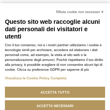
Rifiuta cookie non necessari ✕
LEAVE A REPLY
Questo sito web raccoglie alcuni
dati personali dei visitatori e
You must be
logged in
to post a comment.
utenti
Con il tuo consenso, noi e i nostri partner utilizziamo i cookie e
tecnologie simili per archiviare, accedere ed elaborare i dati
personali come, ad esempio, la visita al sito web o la
personalizzazione degli annunci. Poiché rispettiamo il tuo diritto
alla privacy, è possibile scegliere di non consentire alcuni tipi di
cookie. Clicca su preferenze GDPR per saperne di più.
Visualizza la Cookie Policy Completa
ACCETTA TUTTO
ACCETTA NECESSARI
Lanificio F.lli Cerruti - Sede Legale: Via Cernaia, 40 - 13900 Biella -