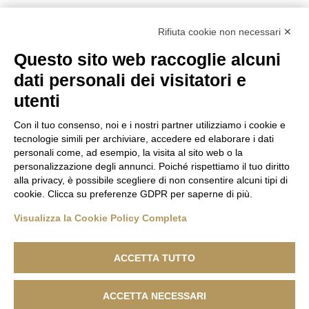
A Milano Unica la collezione Primavera/Estate
Rifiuta cookie non necessari ✕
2021
Questo sito web raccoglie alcuni
La nuova collezione di cerruti in live streaming dalla
dati personali dei visitatori e
fiera di milano unica
utenti
Con il tuo consenso, noi e i nostri partner utilizziamo i cookie e
tecnologie simili per archiviare, accedere ed elaborare i dati
personali come, ad esempio, la visita al sito web o la
personalizzazione degli annunci. Poiché rispettiamo il tuo diritto
alla privacy, è possibile scegliere di non consentire alcuni tipi di
cookie. Clicca su preferenze GDPR per saperne di più.
Visualizza la Cookie Policy Completa
ACCETTA TUTTO
ACCETTA NECESSARI
Lanificio F.lli Cerruti - Sede Legale: Via Cernaia, 40 - 13900 Biella -
Codice Fiscale 04846230151 - R.E.A. n. 1050169 - Capitale Sociale