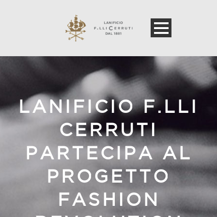
LANIFICIO F.LLI
CERRUTI
PARTECIPA AL
PROGETTO
FASHION