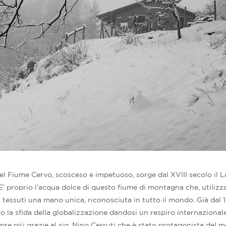
 del Fiume Cervo, scosceso e impetuoso, sorge dal XVIII secolo il L
’ proprio l’acqua dolce di questo fiume di montagna che, utilizzat
i tessuti una mano unica, riconosciuta in tutto il mondo. Già dal 19
to la sfida della globalizzazione dandosi un respiro internazionale
mpre più grazie al sig. Nino Cerruti che è stato protagonista del 