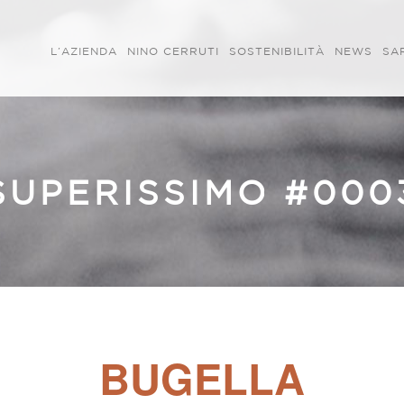
L’AZIENDA
NINO CERRUTI
SOSTENIBILITÀ
NEWS
SA
SUPERISSIMO #000
BUGELLA