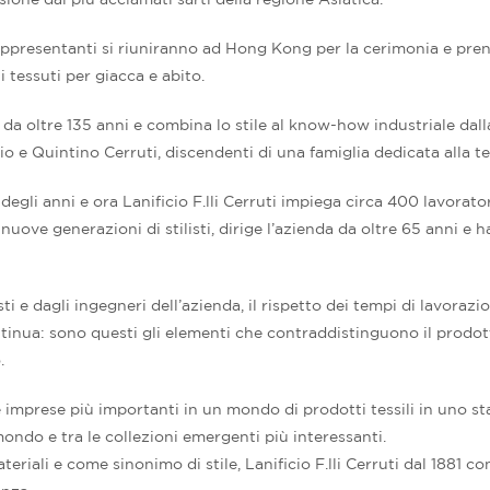
e rappresentanti si riuniranno ad Hong Kong per la cerimonia e pr
 tessuti per giacca e abito.
 da oltre 135 anni e combina lo stile al know-how industriale dalla
nio e Quintino Cerruti, discendenti di una famiglia dedicata alla te
egli anni e ora Lanificio F.lli Cerruti impiega circa 400 lavorato
nuove generazioni di stilisti, dirige l’azienda da oltre 65 anni e 
 e dagli ingegneri dell’azienda, il rispetto dei tempi di lavorazi
ntinua: sono questi gli elementi che contraddistinguono il prodott
.
elle imprese più importanti in un mondo di prodotti tessili in uno 
mondo e tra le collezioni emergenti più interessanti.
eriali e come sinonimo di stile, Lanificio F.lli Cerruti dal 1881 co