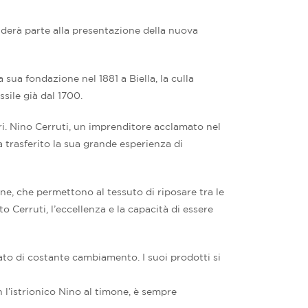
enderà parte alla presentazione della nuova
 sua fondazione nel 1881 a Biella, la culla
ssile già dal 1700.
ri. Nino Cerruti, un imprenditore acclamato nel
ha trasferito la sua grande esperienza di
one, che permettono al tessuto di riposare tra le
o Cerruti, l’eccellenza e la capacità di essere
stato di costante cambiamento. I suoi prodotti si
n l’istrionico Nino al timone, è sempre