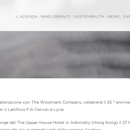
L’AZIENDA
NINO CERRUTI
SOSTENIBILITÀ
NEWS
SA
 collaborazione con The Woolmark Company, celebrerà il 25 ° anniv
 il Lanificio F.lli Cerruti e Lyria.
ounge del The Upper House Hotel in Admiralty (Hong Kong) il 27 f
ione dai più acclamati sarti della regione Asiatica.